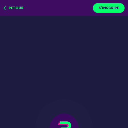
RETOUR
S`INSCRIRE