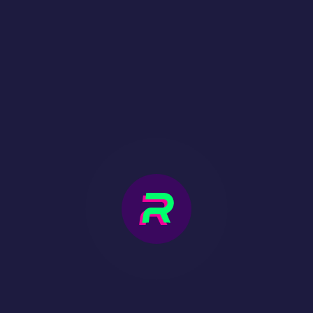
DES TOURNOIS
COSMIQUES
Saisissez votre lot de cagnottes astronomiques !
UN PROGRAMME DE
FIDÉLITÉ
Toutes vos réalisations et récompenses dans la
galaxie ne sont qu'à un toucher d'écran !