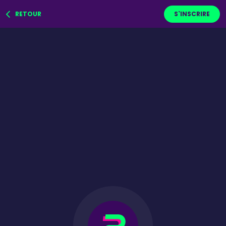
RETOUR
S`INSCRIRE