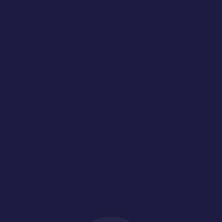
TOURNOIS