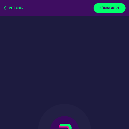
RETOUR
S`INSCRIRE