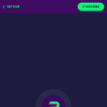
RETOUR
S`INSCRIRE