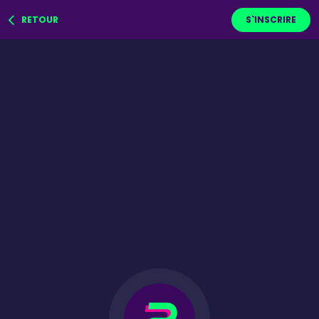
RETOUR
S`INSCRIRE