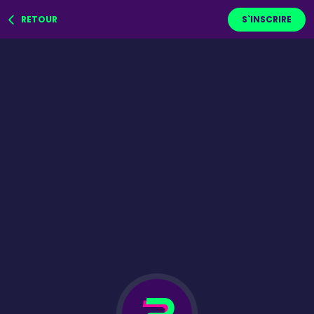
RETOUR
S`INSCRIRE