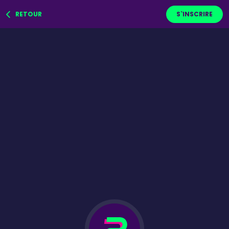
RETOUR
S`INSCRIRE