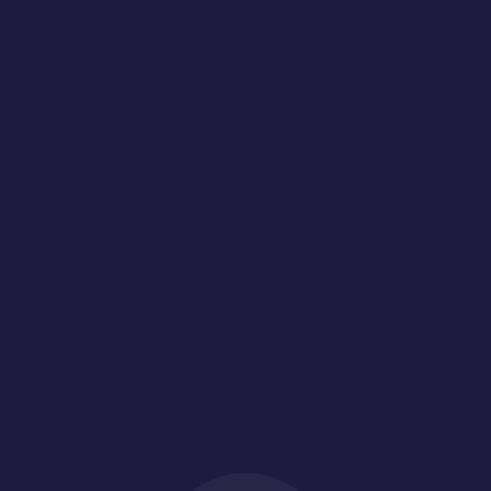
TOURNOIS