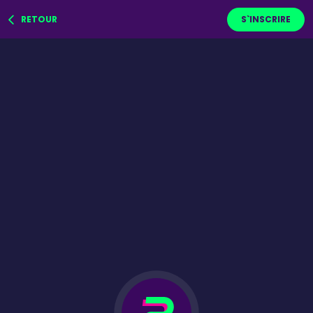
RETOUR
S`INSCRIRE