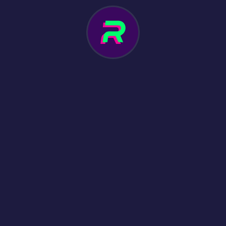
 Metlait SRL, une société enregistrée sous les lois du Costa Rica avec
11, Cartago, El Guarco, Tejar, 30801 - Costa Rica. Metlait SRL opère