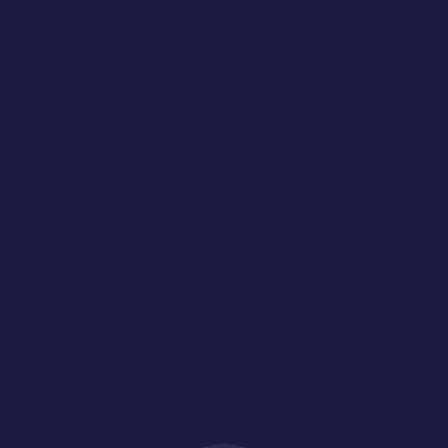
TOURNOIS