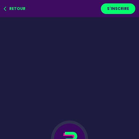
RETOUR
S`INSCRIRE