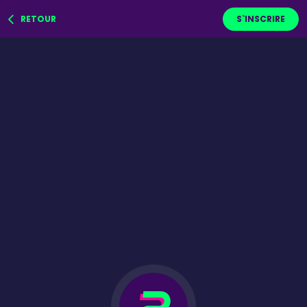
RETOUR
S`INSCRIRE