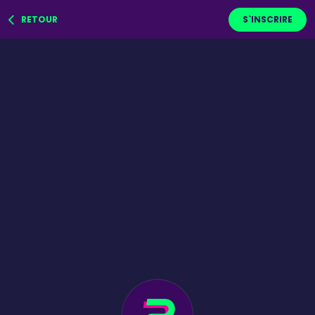
RETOUR
S`INSCRIRE