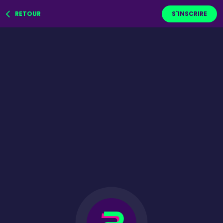
RETOUR
S`INSCRIRE