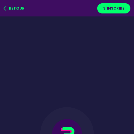
RETOUR
S`INSCRIRE