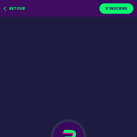
RETOUR
S`INSCRIRE