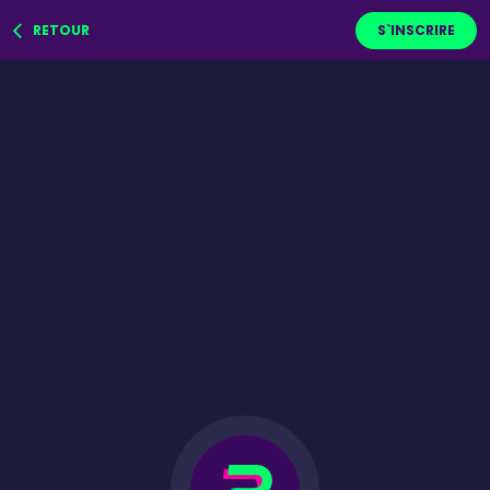
RETOUR
S`INSCRIRE