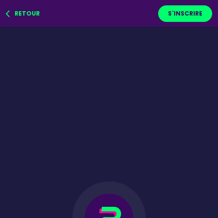
RETOUR
S`INSCRIRE