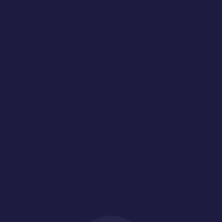
TOURNOIS