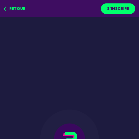
RETOUR
S`INSCRIRE