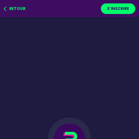
RETOUR
S`INSCRIRE