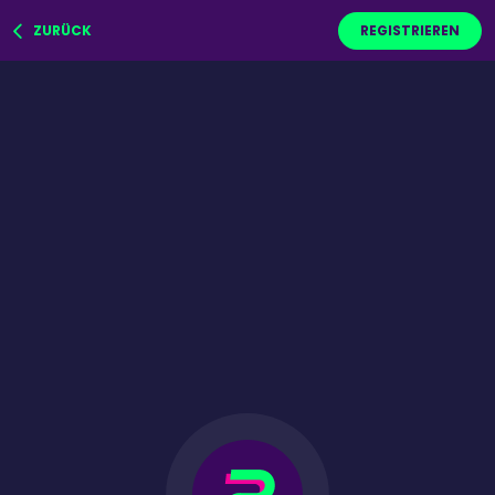
ZURÜCK
REGISTRIEREN