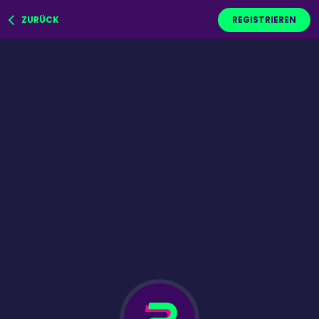
ZURÜCK
REGISTRIEREN