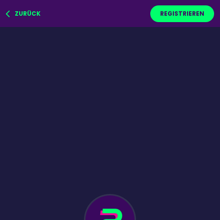
ZURÜCK
REGISTRIEREN