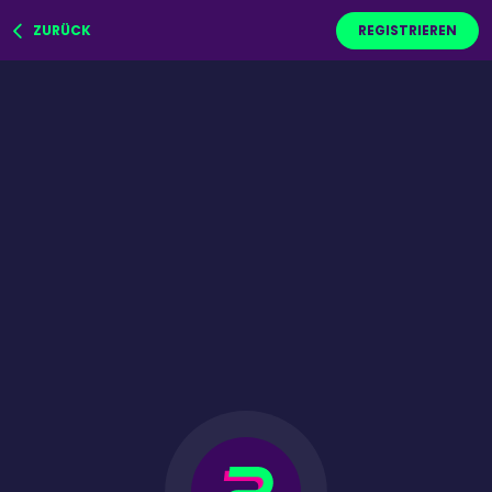
ZURÜCK
REGISTRIEREN