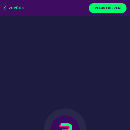
ZURÜCK
REGISTRIEREN