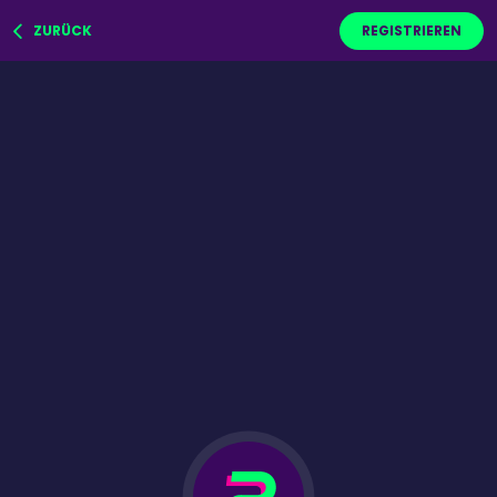
ZURÜCK
REGISTRIEREN