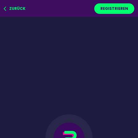
ZURÜCK
REGISTRIEREN