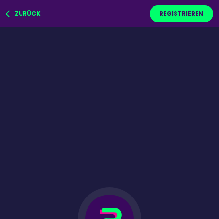
ZURÜCK
REGISTRIEREN