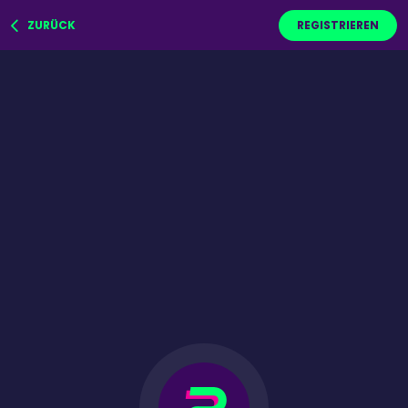
ZURÜCK
REGISTRIEREN