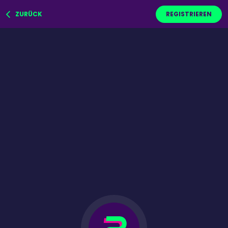
ZURÜCK
REGISTRIEREN