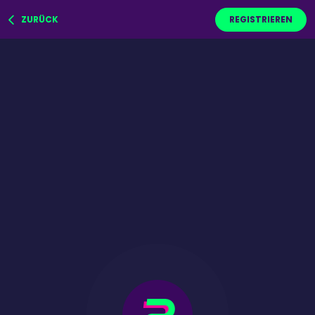
ZURÜCK
REGISTRIEREN