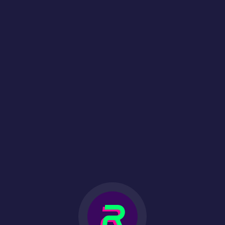
ÜBER UNS
BEZAHLMETHODEN
BLOG